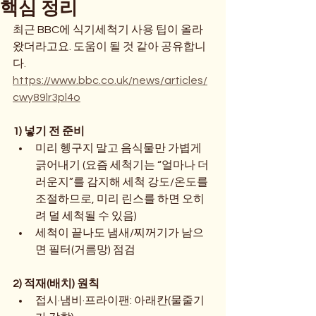
핵심 정리
최근 BBC에 식기세척기 사용 팁이 올라
왔더라고요. 도움이 될 것 같아 공유합니
다.
https://www.bbc.co.uk/news/articles/
cwy89lr3pl4o
1) 넣기 전 준비
미리 헹구지 말고 음식물만 가볍게 
긁어내기 (요즘 세척기는 “얼마나 더
러운지”를 감지해 세척 강도/온도를 
조절하므로, 미리 린스를 하면 오히
려 덜 세척될 수 있음)
세척이 끝나도 냄새/찌꺼기가 남으
면 필터(거름망) 점검
2) 적재(배치) 원칙
접시·냄비·프라이팬: 아래칸(물줄기