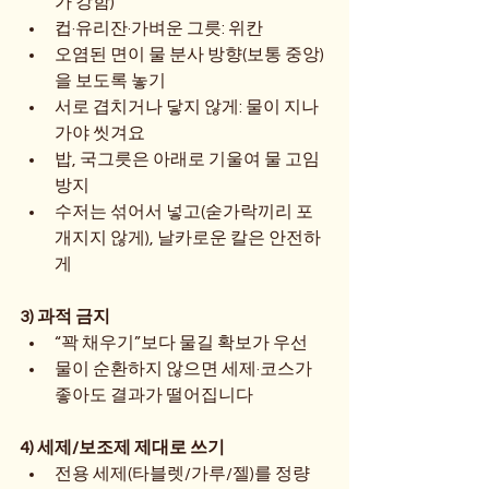
가 강함)
컵·유리잔·가벼운 그릇: 위칸
오염된 면이 물 분사 방향(보통 중앙)
을 보도록 놓기
서로 겹치거나 닿지 않게: 물이 지나
가야 씻겨요
밥, 국그릇은 아래로 기울여 물 고임 
방지
수저는 섞어서 넣고(숟가락끼리 포
개지지 않게), 날카로운 칼은 안전하
게
3) 과적 금지
“꽉 채우기”보다 물길 확보가 우선
물이 순환하지 않으면 세제·코스가 
좋아도 결과가 떨어집니다
4) 세제/보조제 제대로 쓰기
전용 세제(타블렛/가루/젤)를 정량 