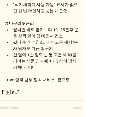
“식기세척기 사용 가능” 표시가 없으
면 한 번 확인하고 넣는 게 안전
7) 
마무리 & 관리
끝나면 바로 열기보다 10–15분후 문
을 살짝 열어 김 빼면서 건조
필터 주기적 청소, 내부 고무 패킹/분
사 날개도 가끔 헹구기
한 달에 1번 정도 빈 통 고온 세척(클
리너는 제품 안내에 따라) 하여 냄새·
기름때 예방
From 영국 남부 정착 서비스 "왕프로"