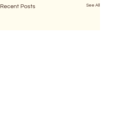
See All
Recent Posts
2026년 5월부터 달라지는
한국인이 자주 
영국 임대법
국 도시 이름 발
2026년 5월 1일부터 잉글랜드
영국에 처음 오시는
Comments