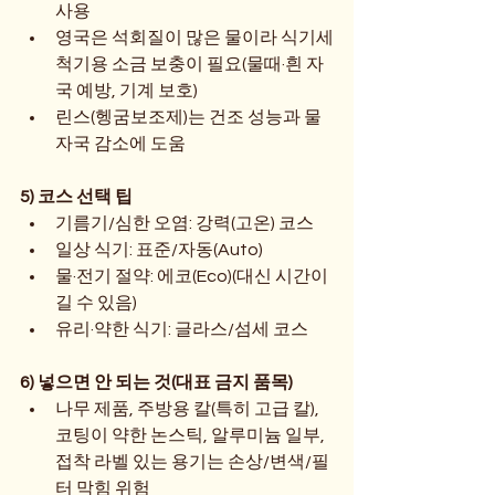
사용
영국은 석회질이 많은 물이라 식기세
척기용 소금 보충이 필요(물때·흰 자
국 예방, 기계 보호)
린스(헹굼보조제)는 건조 성능과 물
자국 감소에 도움
5) 코스 선택 팁
기름기/심한 오염: 강력(고온) 코스
일상 식기: 표준/자동(Auto)
물·전기 절약: 에코(Eco)(대신 시간이 
길 수 있음)
유리·약한 식기: 글라스/섬세 코스
6) 넣으면 안 되는 것(대표 금지 품목)
나무 제품, 주방용 칼(특히 고급 칼), 
코팅이 약한 논스틱, 알루미늄 일부, 
접착 라벨 있는 용기는 손상/변색/필
터 막힘 위험