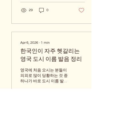
지하층, 복잡한 구조의 건물
는 데 있습니다. 한국에서 영
에서는 모바일 신호가 잘 들
국으로 입국하는 가정들이
29
0
어오지 않을 수 있습니다. 대
집을 렌트할 때 꼭 알아두면
형 슈퍼마켓 안쪽, 병원이나
좋은 내용만 쉽게 정리해보
학교 건물, 쇼핑센터, 지하 주
겠습니다. 1. 계약 방식이 바
차장 등에서 신호가 약해지
뀝니다 기존에는 6개월이나
는 경우가 자주 있습니다. 한
12개월의 고정기간 계약이
국에서는 건물 안에서도...
많았지만, 앞으로는 계약이
Apr 6, 2026
∙
1
min
계속 이어지는 rolling
한국인이 자주 헷갈리는
tenancy(계속 갱신형 계약)
가 기본 이 됩니다. 세입자는
영국 도시 이름 발음 정리
원할 때 2개월 전에 알리고
이사 할 수 있어, 처음 정착하
영국에 처음 오시는 분들이
는 가정에게 더 유연한 방식
의외로 많이 당황하는 것 중
이 됩니다. 2. 이유 없이 퇴거
하나가 바로 도시 이름 발음
시키기 어려워집니다 기존
입니다.지도에서 보면 쉬워
에는 집주인이 특별한 이유
보이는데, 막상 현지인이 말
없이 퇴거를 요구할 수 있는
하는 것을 들으면 전혀 다른
방식이 있었지만, 2026년 5
단어처럼 들릴 때가 많습니
월 1일부터는 이런 무과실
다. 영국 지명이 어려운 이유
72
0
퇴거(Section 21) 가 폐지됩
는 단순합니다. 영국의 지명
니다. 앞으로는 집주인이 세
에는 켈트, 로마, 앵글로색슨,
입자를 내보내려면 매각, 실
바이킹 시대의 언어 흔적이