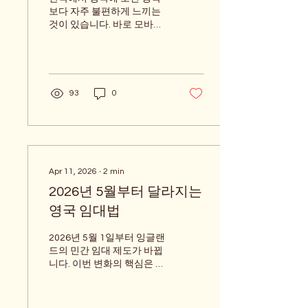
보다 자주 불편하게 느끼는
것이 있습니다. 바로 모바일
신호와 인터넷 품질입니다.
한국에서는 지하철, 건물 안,
카페, 대형마트 등에서도 인
터넷이 잘 되는 편입니다. 그
래서 영국에 와서 갑자기 데
93
0
이터가 느려지거나 전화가
끊기면 처음에는 “내 핸드폰
문제인가?”라고 생각할 수
있습니다. 하지만 영국에서
는 이런 일이 꽤 흔합니다. 통
신사가 무조건 나쁘다기보
Apr 11, 2026
∙
2
min
다는, 지역, 건물 구조, 지하
2026년 5월부터 달라지는
공간, 그리고 통신사 커버리
지에 따라 차이가 크기 때문
영국 임대법
입니다. 1. 건물 안에 들어가
면 신호가 약해지는 경우가
2026년 5월 1일부터 잉글랜
많다 영국에서는 바깥에서
드의 민간 임대 제도가 바뀝
는 잘 터지던 핸드폰이 건물
니다. 이번 변화의 핵심은 세
안에 들어가면 갑자기 느려
입자가 집을 더 안정적으로
지는 경우가 많습니다. 특히
구하고, 더 예측 가능하게 거
오래된 벽돌 건물, 두꺼운 벽,
주할 수 있도록 제도를 손보