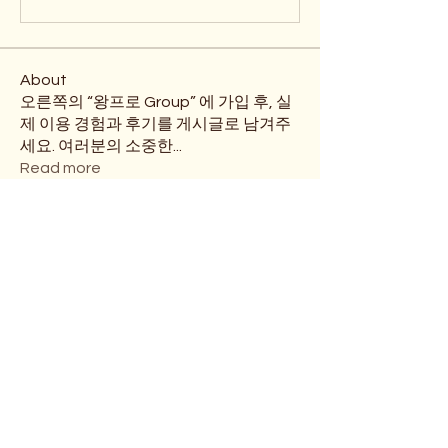
About
오른쪽의 “왕프로 Group” 에 가입 후, 실
제 이용 경험과 후기를 게시글로 남겨주
세요. 여러분의 소중한
...
Read more
Members
Myoung
Follow
Mr Lee
Follow
Mr Lee
Yongmin Jung
Follow
Yongmin Jung
싸우스햄튼 Hwang
Follow
본머스 Kim
Follow
See All Members (6)